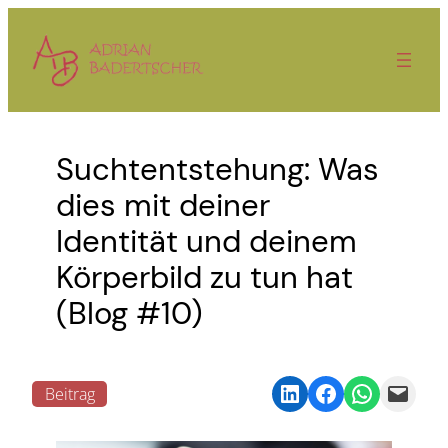
Zum
Inhalt
springen
Suchtentstehung: Was
dies mit deiner
Identität und deinem
Körperbild zu tun hat
(Blog #10)
Share on LinkedIn
Share on Facebook
Share on WhatsA
Email this Page
Beitrag